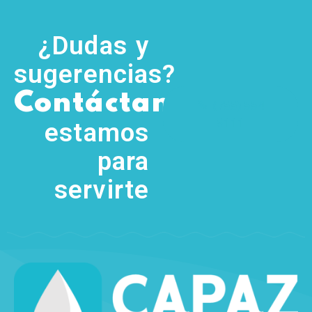
¿Dudas y
sugerencias?
,
Contáctanos
(755) 554
5111
estamos
para
servirte