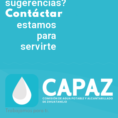
sugerencias?
,
Contáctanos
(755) 554
5111
estamos
para
servirte
Trabajamos para ti.