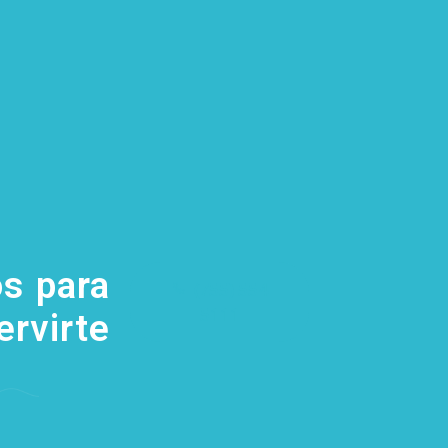
s para
(755) 554
5111
ervirte