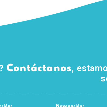
s?
, estamo
Contáctanos
s
cción:
Navegación: