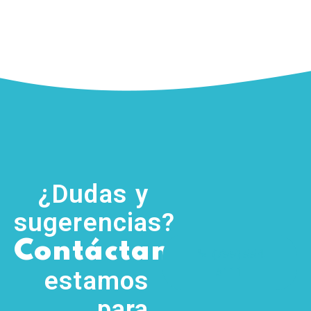
¿Dudas y
sugerencias?
,
Contáctanos
(755) 554
5111
estamos
para