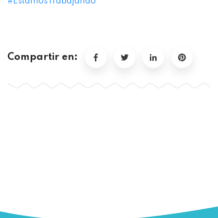
#EstamosTrabajando
Compartir en: