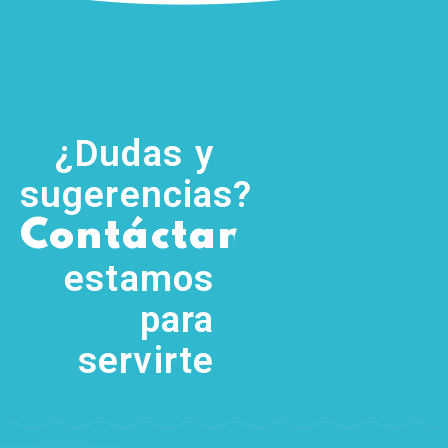
¿Dudas y
sugerencias?
,
Contáctanos
(755) 554
5111
estamos
para
servirte