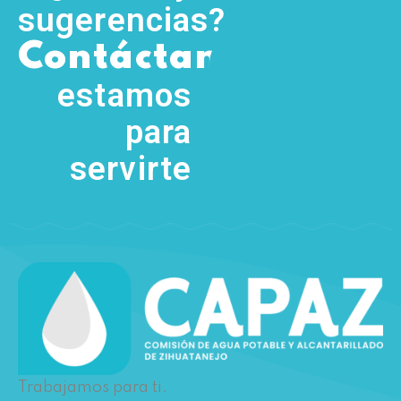
sugerencias?
,
Contáctanos
(755) 554
5111
estamos
para
servirte
Trabajamos para ti.