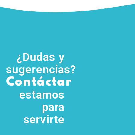
¿Dudas y
sugerencias?
,
Contáctanos
(755) 554
5111
estamos
para
servirte