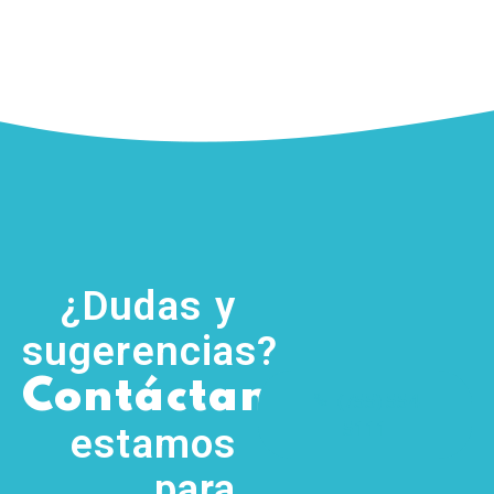
¿Dudas y
sugerencias?
,
Contáctanos
(755) 554
5111
estamos
para