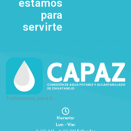
estamos
para
servirte
Trabajamos para ti.
Horario:
Lun - Vie: