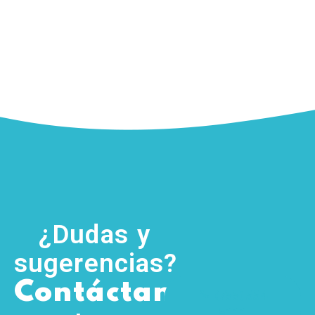
¿Dudas y
sugerencias?
,
Contáctanos
(755) 554
5111