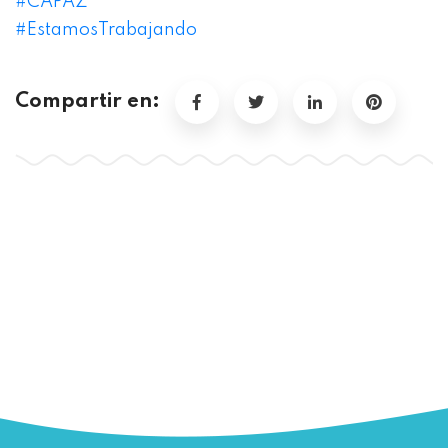
#
CAPAZ
#
EstamosTrabajando
Compartir en: