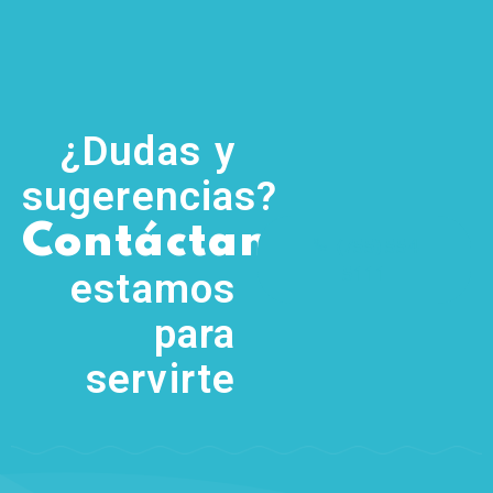
¿Dudas y
sugerencias?
,
Contáctanos
(755) 554
5111
estamos
para
servirte