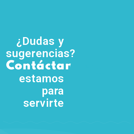
¿Dudas y
sugerencias?
,
Contáctanos
(755) 554
5111
estamos
para
servirte