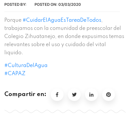
POSTED BY:
POSTED ON:
03/03/2020
Porque
#
CuidarElAguaEsTareaDeTodos
,
trabajamos con la comunidad de preescolar del
Colegio Zihuatanejo, en donde expusimos temas
relevantes sobre el uso y cuidado del vital
liquido.
#
CulturaDelAgua
#
CAPAZ
Compartir en: