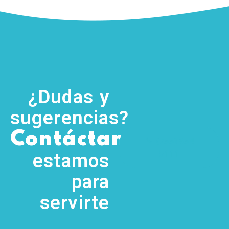
¿Dudas y
sugerencias?
,
Contáctanos
(755) 554
5111
estamos
para
servirte