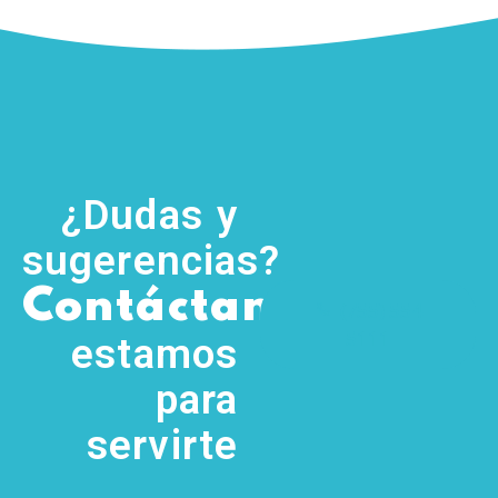
¿Dudas y
sugerencias?
,
Contáctanos
(755) 554
5111
estamos
para
servirte