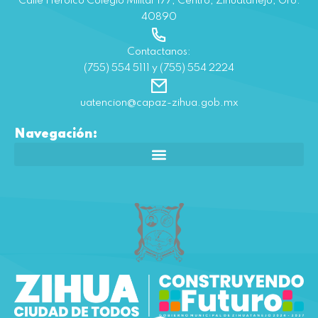
Calle Heroico Colegio Militar 177, Centro, Zihuatanejo, Gro.
40890
Contactanos:
(755) 554 5111 y (755) 554 2224
uatencion@capaz-zihua.gob.mx
Navegación: