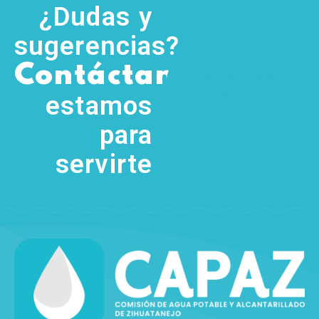
¿Dudas y
sugerencias?
,
Contáctanos
(755) 554
5111
estamos
para
servirte