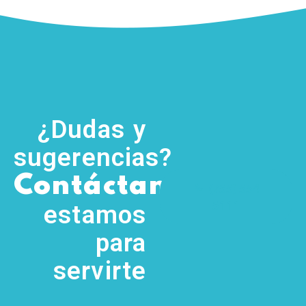
¿Dudas y
sugerencias?
,
Contáctanos
(755) 554
5111
estamos
para
servirte