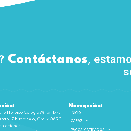
s?
, estamo
Contáctanos
s
cción:
Navegación:
lle Heroico Colegio Militar 177,
INICIO
ntro, Zihuatanejo, Gro. 40890
CAPAZ
ntactanos:
PAGOS Y SERVICIOS