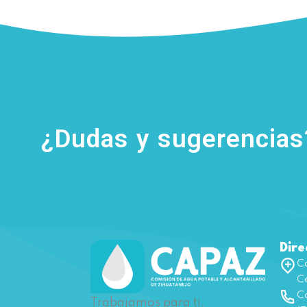
¿Dudas y sugerencia
Dire
Ca
Ce
Co
Trabajamos para ti.