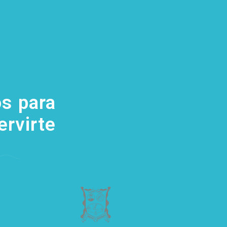
s para
(755) 554
5111
ervirte