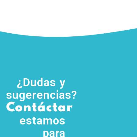
¿Dudas y
sugerencias?
,
Contáctanos
(755) 554
5111
estamos
para