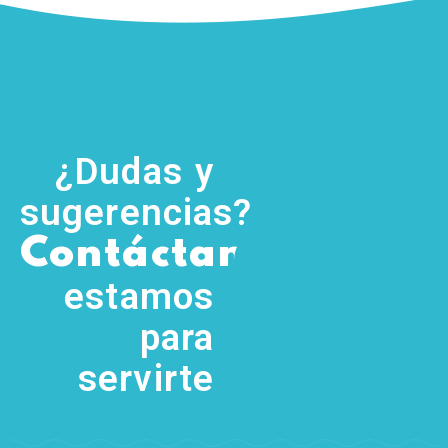
¿Dudas y
sugerencias?
,
Contáctanos
(755) 554
5111
estamos
para
servirte