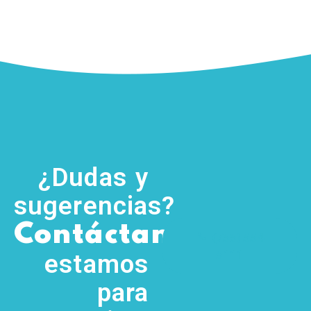
¿Dudas y
sugerencias?
,
Contáctanos
(755) 554
5111
estamos
para