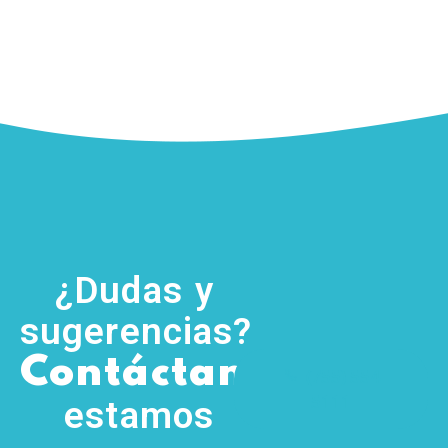
¿Dudas y
sugerencias?
,
Contáctanos
(755) 554
5111
estamos