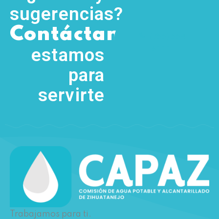
sugerencias?
,
Contáctanos
(755) 554
5111
estamos
para
servirte
Trabajamos para ti.