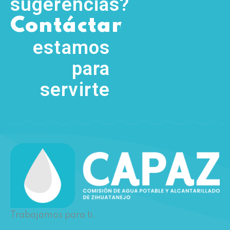
sugerencias?
,
Contáctanos
(755) 554
5111
estamos
para
servirte
Trabajamos para ti.