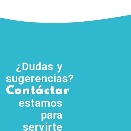
¿Dudas y
sugerencias?
,
Contáctanos
(755) 554
5111
estamos
para
servirte