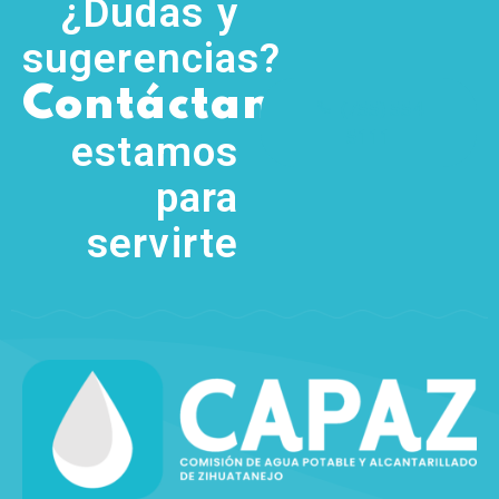
¿Dudas y
sugerencias?
,
Contáctanos
(755) 554
5111
estamos
para
servirte