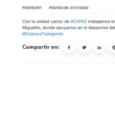
POSTED BY:
POSTED ON:
27/11/2020
Con la unidad vactor de
#CAPAZ
trabajamos en
Miguelito, donde apoyamos en el desazolve del
#EstamosTrabajando
Compartir en: