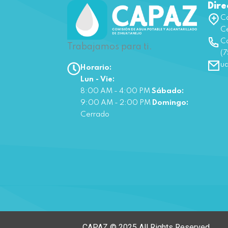
Dire
Ca
Ce
Co
Trabajamos para ti.
(7
u
Horario:
Lun - Vie:
8:00 AM - 4:00 PM
Sábado:
9:00 AM - 2:00 PM
Domingo:
Cerrado
CAPAZ © 2025 All Rights Reserved