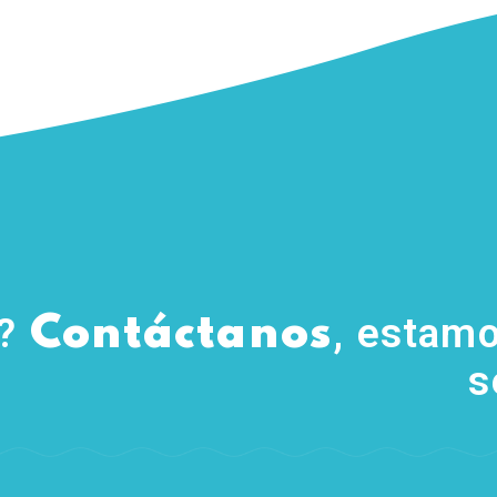
s?
, estamo
Contáctanos
s