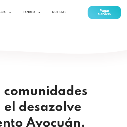
Pagar
AGUA
TANDEO
NOTICIAS
Servicio
a comunidades
 el desazolve
iento Ayocuán.