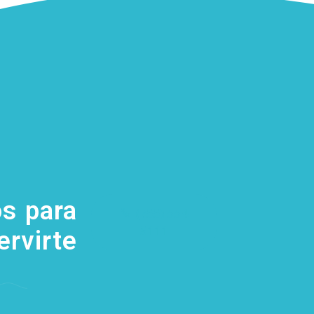
s para
(755) 554
5111
ervirte