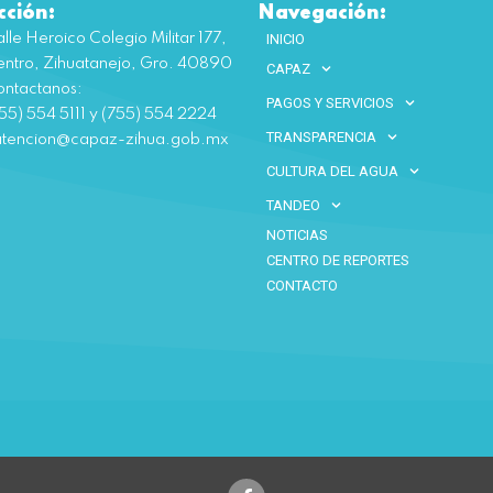
cción:
Navegación:
lle Heroico Colegio Militar 177,
INICIO
ntro, Zihuatanejo, Gro. 40890
CAPAZ
ntactanos:
PAGOS Y SERVICIOS
55) 554 5111 y (755) 554 2224
TRANSPARENCIA
atencion@capaz-zihua.gob.mx
CULTURA DEL AGUA
TANDEO
NOTICIAS
CENTRO DE REPORTES
CONTACTO