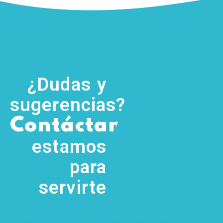
¿Dudas y
sugerencias?
,
Contáctanos
(755) 554
5111
estamos
para
servirte