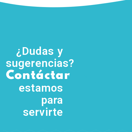
¿Dudas y
sugerencias?
,
Contáctanos
(755) 554
5111
estamos
para
servirte