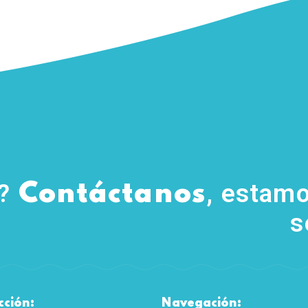
s?
, estamo
Contáctanos
s
cción:
Navegación: