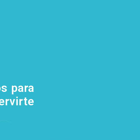
s para
(755) 554
5111
ervirte