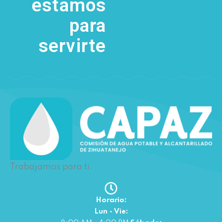
estamos
para
servirte
Trabajamos para ti.
Horario:
Lun - Vie: