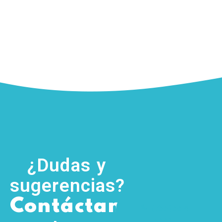
¿Dudas y
sugerencias?
,
Contáctanos
(755) 554
5111