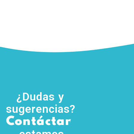
¿Dudas y
sugerencias?
,
Contáctanos
(755) 554
5111