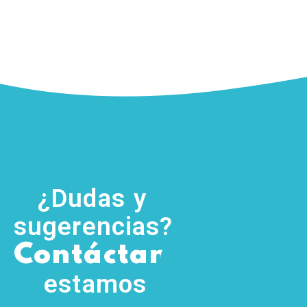
¿Dudas y
sugerencias?
,
Contáctanos
(755) 554
5111
estamos