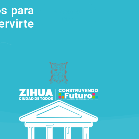
s para
(755) 554
5111
ervirte