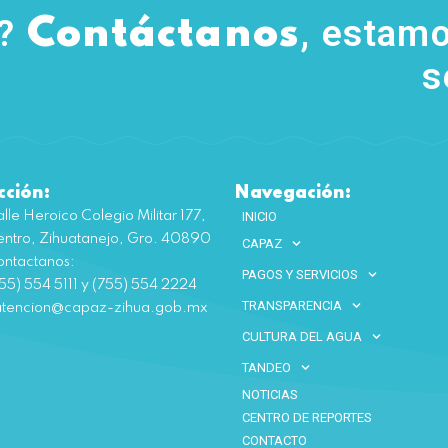
s?
, estamo
Contáctanos
s
cción:
Navegación:
lle Heroico Colegio Militar 177,
INICIO
ntro, Zihuatanejo, Gro. 40890
CAPAZ
ntactanos:
PAGOS Y SERVICIOS
55) 554 5111 y (755) 554 2224
TRANSPARENCIA
atencion@capaz-zihua.gob.mx
CULTURA DEL AGUA
TANDEO
NOTICIAS
CENTRO DE REPORTES
CONTACTO