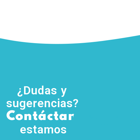
¿Dudas y
sugerencias?
,
Contáctanos
(755) 554
5111
estamos