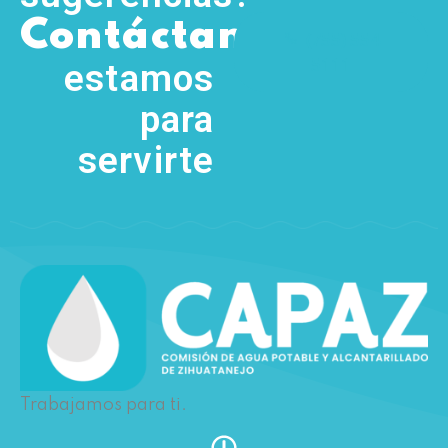
,
Contáctanos
(755) 554
5111
estamos
para
servirte
Trabajamos para ti.