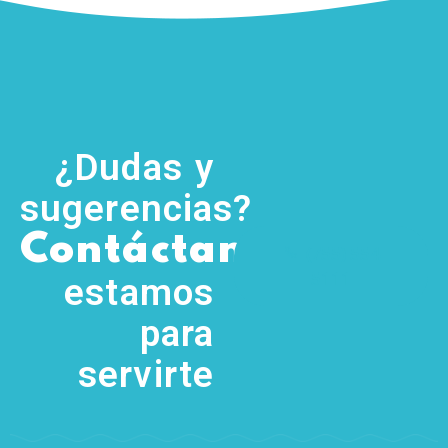
¿Dudas y
sugerencias?
,
Contáctanos
(755) 554
5111
estamos
para
servirte