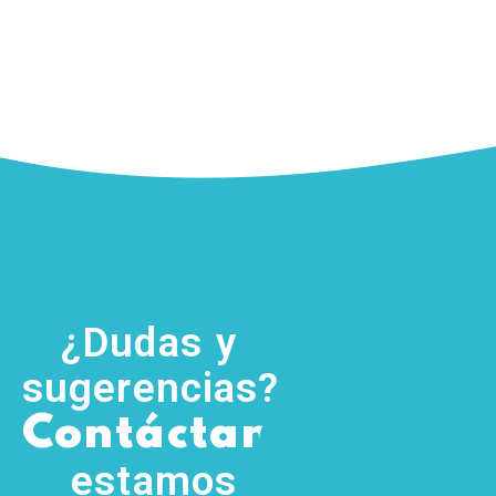
¿Dudas y
sugerencias?
,
Contáctanos
(755) 554
5111
estamos