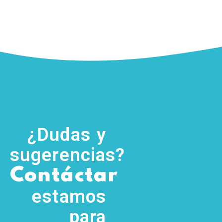
¿Dudas y
sugerencias?
,
Contáctanos
(755) 554
5111
estamos
para