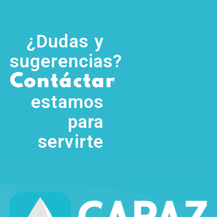
¿Dudas y
sugerencias?
,
Contáctanos
(755) 554
5111
estamos
para
servirte