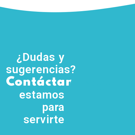
¿Dudas y
sugerencias?
,
Contáctanos
(755) 554
5111
estamos
para
servirte