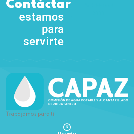
,
Contáctanos
(755) 554
5111
estamos
para
servirte
Trabajamos para ti.