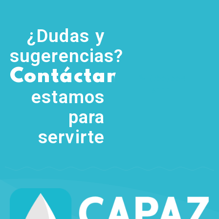
¿Dudas y
sugerencias?
,
Contáctanos
(755) 554
5111
estamos
para
servirte