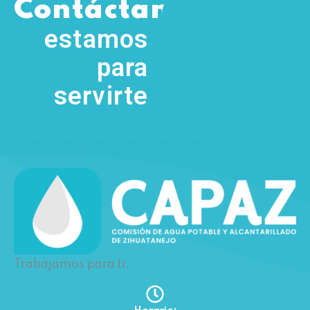
,
Contáctanos
(755) 554
5111
estamos
para
servirte
Trabajamos para ti.