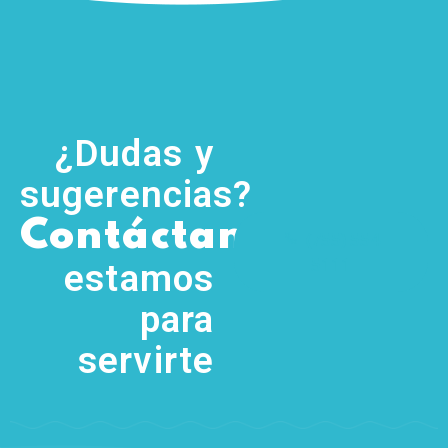
¿Dudas y
sugerencias?
,
Contáctanos
(755) 554
5111
estamos
para
servirte