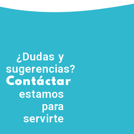
¿Dudas y
sugerencias?
,
Contáctanos
(755) 554
5111
estamos
para
servirte