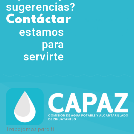
sugerencias?
,
Contáctanos
(755) 554
5111
estamos
para
servirte
Trabajamos para ti.