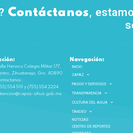
s?
, estamo
Contáctanos
s
cción:
Navegación:
lle Heroico Colegio Militar 177,
INICIO
ntro, Zihuatanejo, Gro. 40890
CAPAZ
ntactanos:
PAGOS Y SERVICIOS
55) 554 5111 y (755) 554 2224
TRANSPARENCIA
atencion@capaz-zihua.gob.mx
CULTURA DEL AGUA
TANDEO
NOTICIAS
CENTRO DE REPORTES