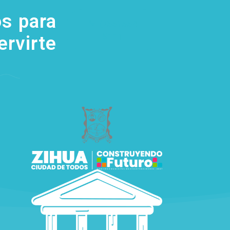
s para
(755) 554
5111
ervirte