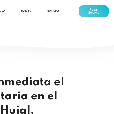
Pagar
AGUA
TANDEO
NOTICIAS
Servicio
nmediata el
taria en el
 Hujal.