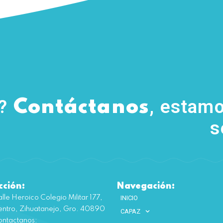
s?
, estamo
Contáctanos
s
cción:
Navegación:
lle Heroico Colegio Militar 177,
INICIO
ntro, Zihuatanejo, Gro. 40890
CAPAZ
ntactanos: