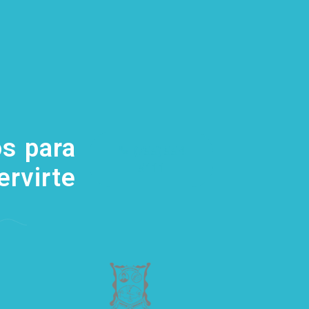
s para
(755) 554
5111
ervirte