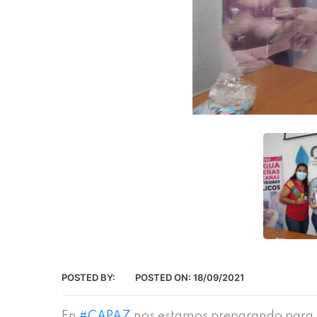
POSTED BY:
POSTED ON:
18/09/2021
En
#CAPAZ
nos estamos preparando para po