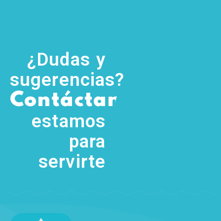
¿Dudas y
sugerencias?
,
Contáctanos
(755) 554
5111
estamos
para
servirte