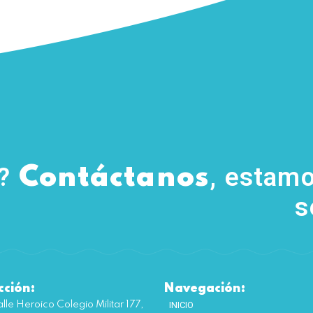
s?
, estamo
Contáctanos
s
cción:
Navegación:
lle Heroico Colegio Militar 177,
INICIO