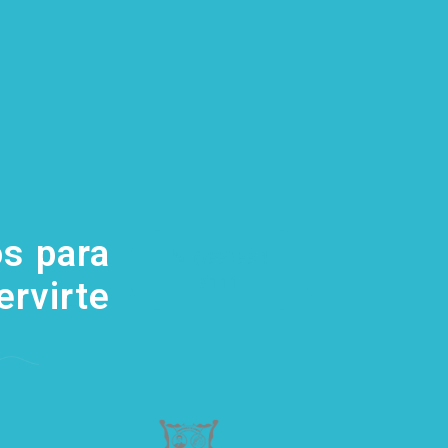
s para
(755) 554
5111
ervirte