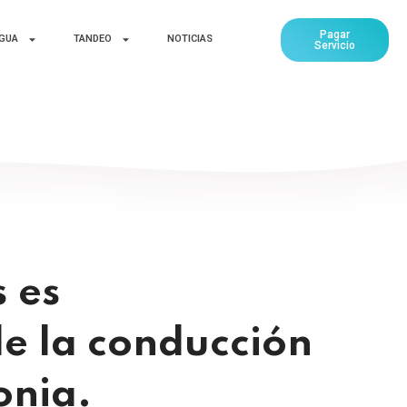
Pagar
AGUA
TANDEO
NOTICIAS
Servicio
 es
de la conducción
onia.